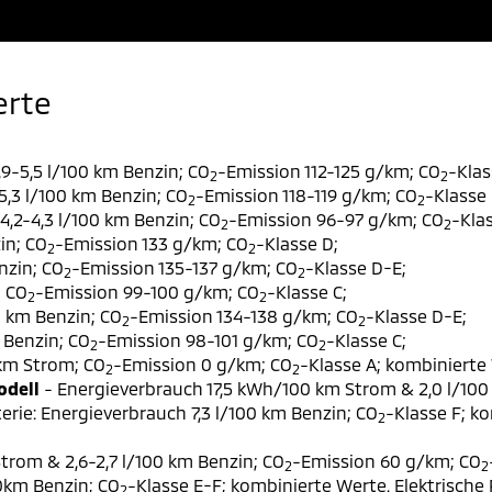
erte
9-5,5 l/100 km Benzin; CO
-Emission 112-125 g/km; CO
-Klas
2
2
,3 l/100 km Benzin; CO
-Emission 118-119 g/km; CO
-Klasse 
2
2
,2-4,3 l/100 km Benzin; CO
-Emission 96-97 g/km; CO
-Klas
2
2
in; CO
-Emission 133 g/km; CO
-Klasse D;
2
2
nzin; CO
-Emission 135-137 g/km; CO
-Klasse D-E;
2
2
; CO
-Emission 99-100 g/km; CO
-Klasse C;
2
2
0 km Benzin; CO
-Emission 134-138 g/km; CO
-Klasse D-E;
2
2
 Benzin; CO
-Emission 98-101 g/km; CO
-Klasse C;
2
2
 km Strom; CO
-Emission 0 g/km; CO
-Klasse A; kombinierte 
2
2
odell
- Energieverbrauch 17,5 kWh/100 km Strom & 2,0 l/100
erie: Energieverbrauch 7,3 l/100 km Benzin; CO
-Klasse F; k
2
trom & 2,6-2,7 l/100 km Benzin; CO
-Emission 60 g/km; CO
2
2
00km Benzin; CO
-Klasse E-F; kombinierte Werte. Elektrische
2